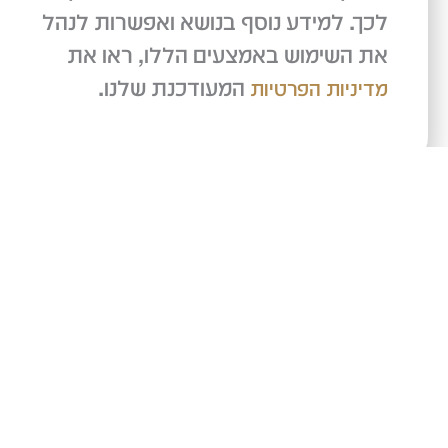
053-3409706
03-6188883
לכך. למידע נוסף בנושא ואפשרות לנהל
danielshaul16@gmail.com
את השימוש באמצעים הללו, ראו את
המעודכנת שלנו.
מדיניות הפרטיות
עמק יזראל 13 בני ברק
אני מאשר/ת שיחזרו אליי לפרטים שמילאתי בטופס זה,
מדיניות הפרטיות
ובהתאם ל
.