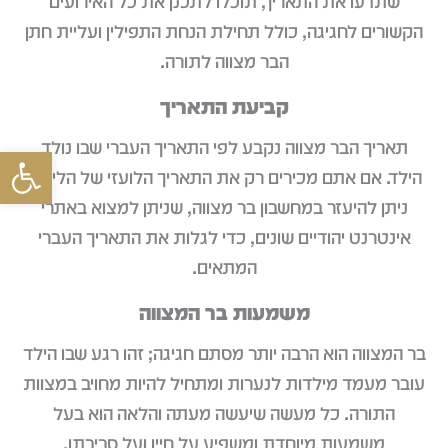
שתדעו את התאריך, תוכלו לתכנן את כל האירועים
הקשורים לחגיגה, כולל תחילת הנחת התפילין ועליית חתן
הבר מצווה לתורה.
קביעת התאריך
תאריך הבר מצווה נקבע לפי התאריך העברי שבו נולד
פתח סרגל
הילד. אם אתם מכירים רק את התאריך הלועזי של הלידה,
ניתן להיעזר במחשבון בר מצווה, שניתן למצוא באתרי
אינטרנט יהודיים שונים, כדי לגלות את התאריך העברי
המתאים.
משמעות בר המצווה
בר המצווה הוא הרבה יותר מסתם חגיגה; זהו רגע שבו הילד
עובר מעמד מילדות לנערות ומתחיל להיות מחויב במצוות
התורה. כל מעשה שיעשה מעתה והלאה הוא בעל
משמעות מיוחדת ומשפיע על חייו ועל סביבתו.