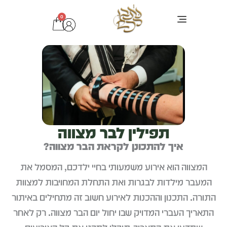
ילוג
0
עגלת
תוכן
קניות
ערכת בר מצוה
ציוד לסופר סת"ם
כתיבת סת"ם
טליתות ותיקים
בדיקות מחשב לסת"ם
תפילין מהודרות
תפילין לבר מצווה
איך להתכונן לקראת הבר מצווה?
המצווה הוא אירוע משמעותי בחיי ילדכם, המסמל את
המעבר מילדות לבגרות ואת התחלת המחויבות למצוות
התורה. התכנון וההכנות לאירוע חשוב זה מתחילים באיתור
התאריך העברי המדויק שבו יחול יום הבר מצווה. רק לאחר