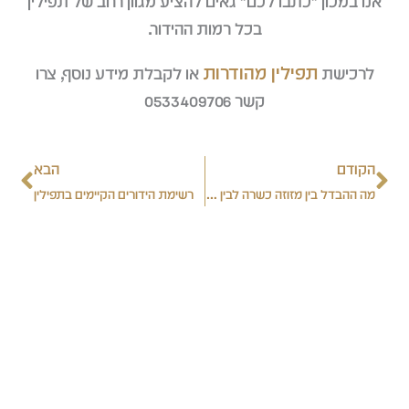
אנו במכון "כתבו לכם" גאים להציע מגוון רחב של תפילין
בכל רמות ההידור.
תפילין מהודרות
לרכישת
או לקבלת מידע נוסף, צרו
קשר 0533409706
קודם
הבא
הקודם
הבא
מה ההבדל בין מזוזה כשרה לבין מזוזה מהודרת
רשימת הידורים הקיימים בתפילין