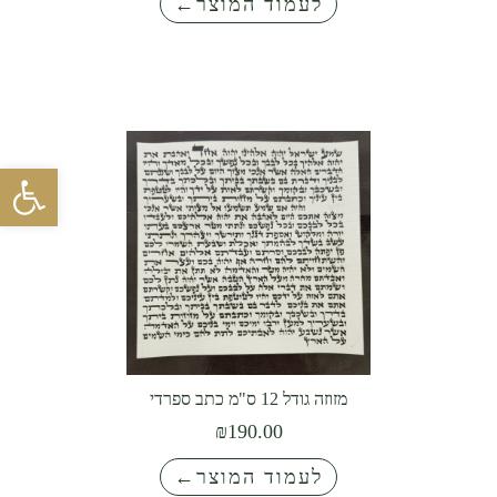
לעמוד המוצר←
ו
ח
מ
ח
פתח סרגל 
י
ר
י
ם
:
מזוזה גודל 12 ס"מ כתב ספרדי
₪
₪
190.00
3
8
לעמוד המוצר←