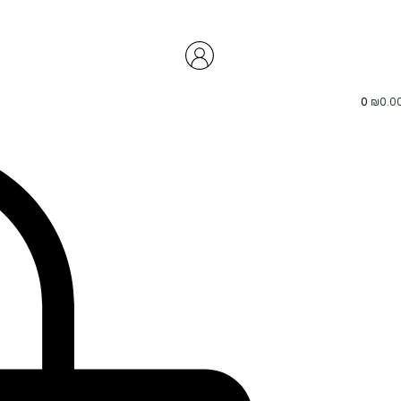
0
₪
0.0