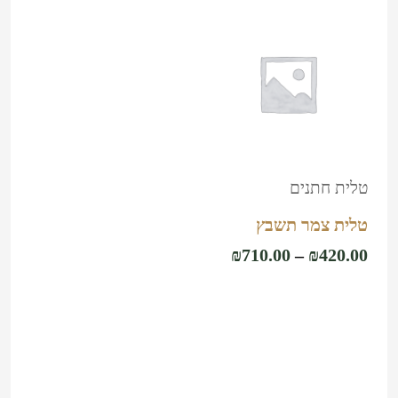
טווח
למוצר
מחירים:
זה
עד
יש
מספר
סוגים.
טלית חתנים
ניתן
טלית צמר תשבץ
לבחור
₪
710.00
–
₪
420.00
את
האפשרויות
בחר
אפשרויות
בעמוד
המוצר