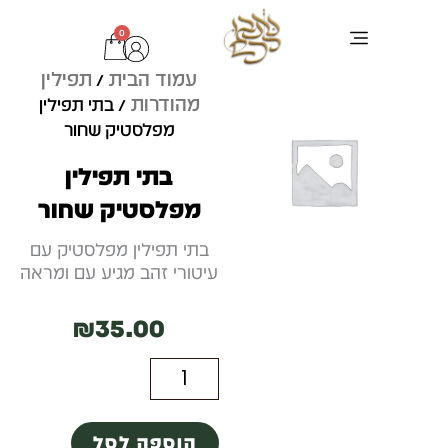
ילוג
0
עגלת
תוכן
קניות
עמוד הבית
תפילין
ערכת בר מצוה
ציוד לסופר סת"ם
כתיבת סת"ם
טליתות ותיקים
בדיקות מחשב לסת"ם
תפילין מהודרות
/
מהודרות
/ בתי תפילין
מפלסטיק שחור
בתי תפילין
מפלסטיק שחור
בתי תפילין מפלסטיק עם
עיטורי זהב מגיע עם ומראה
₪
35.00
כמות
של
הוספה לסל