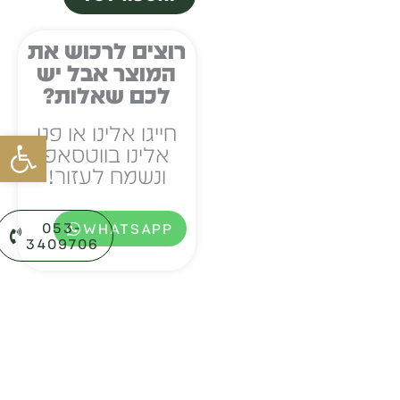
בתי
תפילין
רוצים לרכוש את
המוצר אבל יש
מפלסטיק
לכם שאלות?
שחור
חייגו אלינו או פנו
פתח סרגל
אלינו בווטסאפ
ונשמח לעזור!
053-
WHATSAPP
3409706⁩