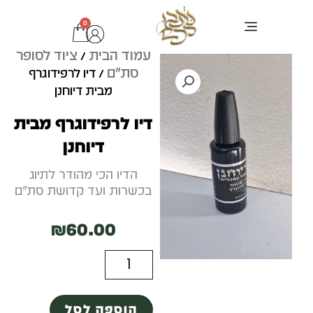
ילוג
0
עגלת
תוכן
קניות
עמוד הבית
ציוד לסופר
ערכת בר מצוה
ציוד לסופר סת"ם
כתיבת סת"ם
טליתות ותיקים
בדיקות מחשב לסת"ם
תפילין מהודרות
/
סת"ם
/ דיו לרפידוגרף
מבית דיוחנן
דיו לרפידוגרף מבית
דיוחנן
הדיו הכי מהודר לתיוג
בכשרות ועד קדושת סת"ם
₪
60.00
כמות
של
הוספה לסל