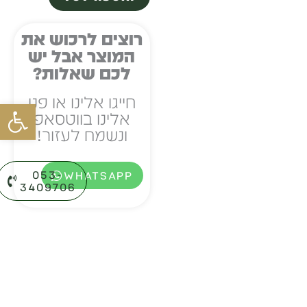
דיו
לרפידוגרף
רוצים לרכוש את
המוצר אבל יש
מבית
לכם שאלות?
דיוחנן
חייגו אלינו או פנו
פתח סרגל
אלינו בווטסאפ
ונשמח לעזור!
053-
WHATSAPP
3409706⁩