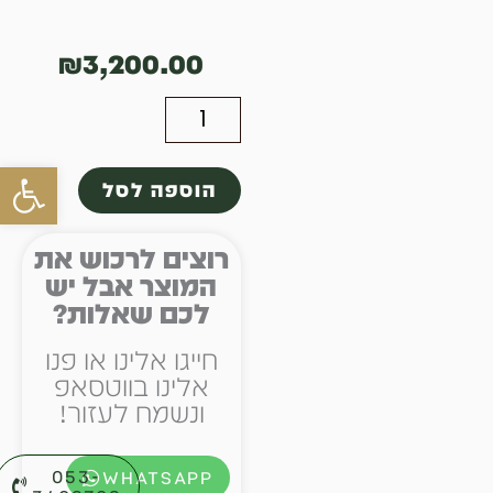
₪
3,200.00
כמות
של
פתח סרגל
הוספה לסל
מגילת
אסתר
רוצים לרכוש את
המוצר אבל יש
ספרדי
לכם שאלות?
21
חייגו אלינו או פנו
שורות
אלינו בווטסאפ
ונשמח לעזור!
053-
WHATSAPP