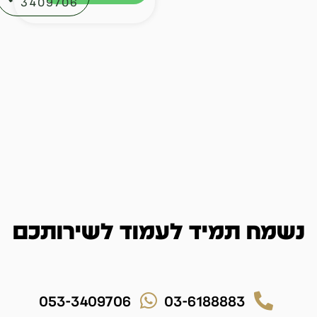
3409706⁩
נשמח תמיד לעמוד לשירותכם
053-3409706
03-6188883