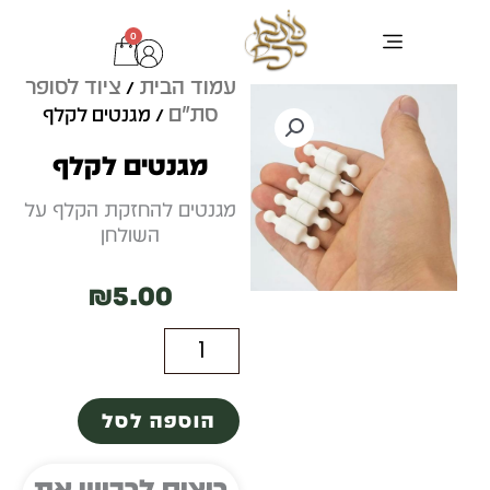
ילוג
0
עגלת
תוכן
קניות
עמוד הבית
ציוד לסופר
ערכת בר מצוה
ציוד לסופר סת"ם
כתיבת סת"ם
טליתות ותיקים
בדיקות מחשב לסת"ם
תפילין מהודרות
/
סת"ם
/ מגנטים לקלף
מגנטים לקלף
מגנטים להחזקת הקלף על
השולחן
₪
5.00
כמות
של
הוספה לסל
מגנטים
לקלף
רוצים לרכוש את