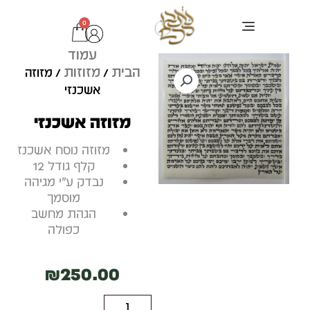
ילוג
0
עגלת
תוכן
קניות
עמוד
ערכת בר מצוה
ציוד לסופר סת"ם
כתיבת סת"ם
טליתות ותיקים
בדיקות מחשב לסת"ם
תפילין מהודרות
הבית
מזוזות
/
/ מזוזה
אשכנזי
מזוזה אשכנזי
מזוזה נוסח אשכנז
קלף גודל 12
נבדק ע"י מגיהה
מוסמך
הגהת מחשב
כפולה
₪
250.00
כמות