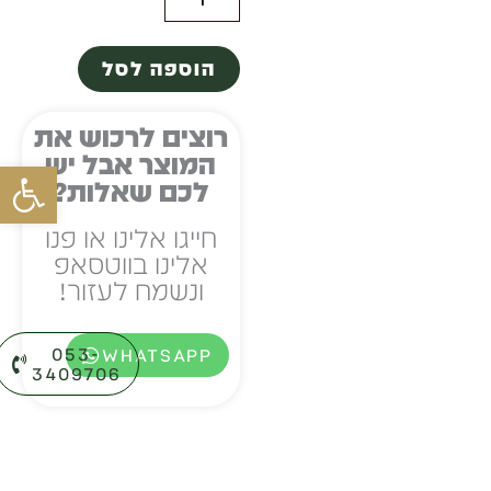
של
הוספה לסל
מזוזה
אשכנזי
רוצים לרכוש את
המוצר אבל יש
פתח סרגל
לכם שאלות?
חייגו אלינו או פנו
אלינו בווטסאפ
ונשמח לעזור!
053-
WHATSAPP
3409706⁩