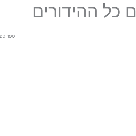
 כל ההידורים
ספר ספרדי מהודר גודל 56