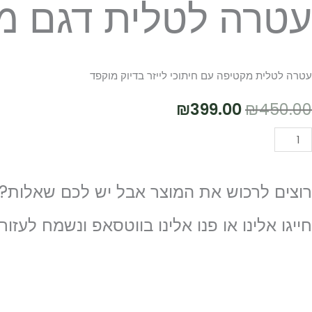
עטרה לטלית דגם מ
עטרה לטלית מקטיפה עם חיתוכי לייזר בדיוק מוקפד
המחיר
המחיר
₪
399.00
₪
450.00
המקורי
הנוכחי
מות
הוספה לסל
ל
היה:
הוא:
טרה
רוצים לרכוש את המוצר אבל יש לכם שאלות?
₪399.00.
₪450.00.
טלית
גם
חייגו אלינו או פנו אלינו בווטסאפ ונשמח לעזור!
שושים
WHATSAPP