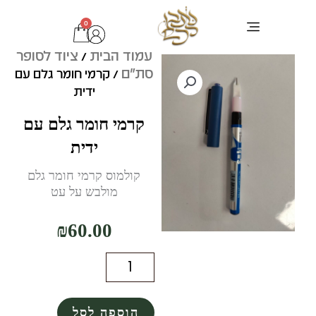
ילוג
0
עגלת
תוכן
קניות
עמוד הבית
ציוד לסופר
ערכת בר מצוה
ציוד לסופר סת"ם
כתיבת סת"ם
טליתות ותיקים
בדיקות מחשב לסת"ם
תפילין מהודרות
/
סת"ם
/ קרמי חומר גלם עם
ידית
קרמי חומר גלם עם
ידית
קולמוס קרמי חומר גלם
מולבש על עט
₪
60.00
כמות
של
הוספה לסל