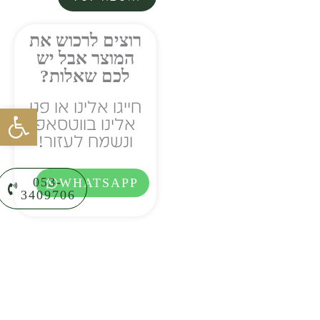
קרמי
חומר
רוצים לרכוש את
המוצר אבל יש
גלם
לכם שאלות?
עם
חייגו אלינו או פנו
פתח סרגל
ידית
אלינו בווטסאפ
ונשמח לעזור!
053-
WHATSAPP
3409706⁩