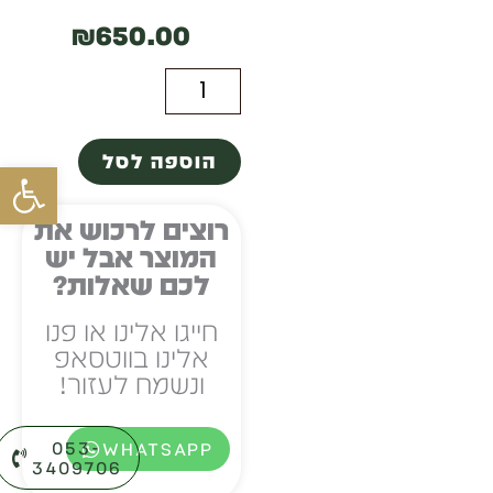
₪
650.00
כמות
של
הוספה לסל
פתח סרגל
תיק
טלית
רוצים לרכוש את
המוצר אבל יש
תפילין
לכם שאלות?
מעור
חייגו אלינו או פנו
אמיתי
אלינו בווטסאפ
ונשמח לעזור!
עבודת
יד
053-
WHATSAPP
3409706⁩