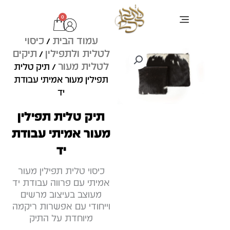
ילוג
0
עגלת
תוכן
קניות
עמוד הבית
כיסוי
ערכת בר מצוה
ציוד לסופר סת"ם
כתיבת סת"ם
טליתות ותיקים
בדיקות מחשב לסת"ם
תפילין מהודרות
/
לטלית ולתפילין
תיקים
/
לטלית מעור
/ תיק טלית
תפילין מעור אמיתי עבודת
יד
תיק טלית תפילין
מעור אמיתי עבודת
יד
כיסוי טלית תפילין מעור
אמיתי עם פרווה עבודת יד
מעוצב בעיצוב מרשים
וייחודי עם אפשרות ריקמה
מיוחדת על התיק